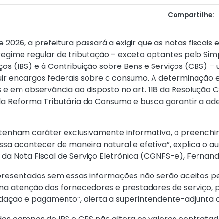
Compartilhe:
2026, a prefeitura passará a exigir que as notas fiscais
regime regular de tributação – exceto optantes pelo S
os (IBS) e à Contribuição sobre Bens e Serviços (CBS) – u
ituir encargos federais sobre o consumo. A determinaçã
s e em observância ao disposto no art. 118 da
Resolução CG
a Reforma Tributária do Consumo e busca garantir a ad
 tenham caráter exclusivamente informativo, o preench
ossa acontecer de maneira natural e efetiva”, explica o a
 da Nota Fiscal de Serviço Eletrônica (CGNFS-e), Fernan
apresentados sem essas informações não serão aceitos p
ma atenção dos fornecedores e prestadores de serviço, p
idação e pagamento”, alerta a superintendente-adjunta d
os campos de IBS e CBS não altera os valores contrata