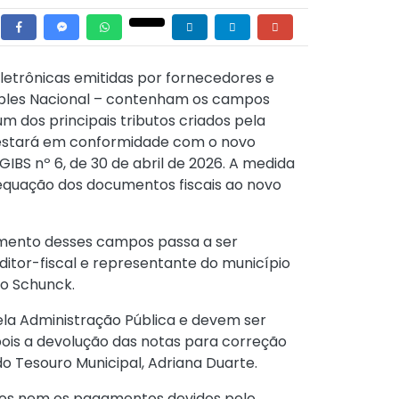
 eletrônicas emitidas por fornecedores e
imples Nacional – contenham os campos
m dos principais tributos criados pela
o estará em conformidade com o novo
IBS nº 6, de 30 de abril de 2026
. A medida
equação dos documentos fiscais ao novo
imento desses campos passa a ser
uditor-fiscal e representante do município
do Schunck.
ela Administração Pública e devem ser
ois a devolução das notas para correção
o Tesouro Municipal, Adriana Duarte.
dos nem os pagamentos devidos pelo