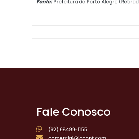
Fonte:
Prefeitura de Porto Alegre (
Retirad
Fale Conosco
(92) 98489-1155
comercial@lgcont.com