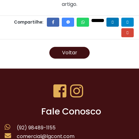
artigo.
Compartilhe:
Voltar
Fale Conosco
(92) 98489-1155
comercial@lgcont.com