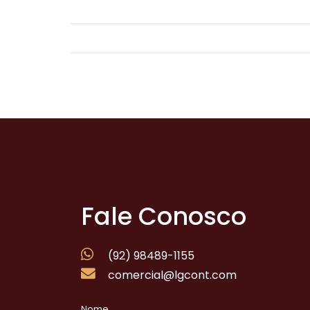
Fale Conosco
(92) 98489-1155
comercial@lgcont.com
Nome