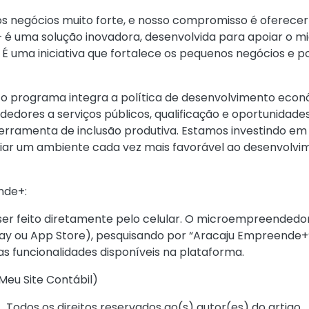
 negócios muito forte, e nosso compromisso é oferecer 
 uma solução inovadora, desenvolvida para apoiar o m
É uma iniciativa que fortalece os pequenos negócios e 
o programa integra a política de desenvolvimento econô
dores a serviços públicos, qualificação e oportunidade
erramenta de inclusão produtiva. Estamos investindo em 
riar um ambiente cada vez mais favorável ao desenvolv
nde+:
ser feito diretamente pelo celular. O microempreendedor 
ay ou App Store), pesquisando por “Aracaju Empreende+”.
s funcionalidades disponíveis na plataforma.
Meu Site Contábil
)
Todos os direitos reservados ao(s) autor(es) do artigo.