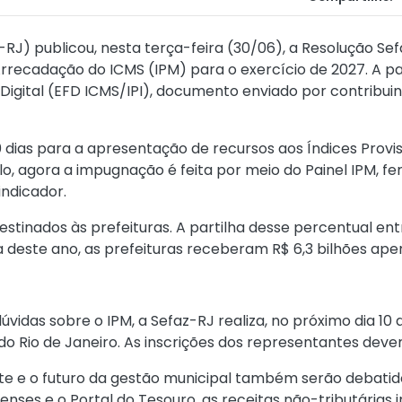
RJ) publicou, nesta terça-feira (30/06), a
Resolução Sef
rrecadação do ICMS (IPM) para o exercício de 2027. A par
 Digital (EFD ICMS/IPI), documento enviado por contribuin
ias para a apresentação de recursos aos Índices Provisó
, agora a impugnação é feita por meio do Painel IPM, f
indicador.
estinados às prefeituras. A partilha desse percentual en
ia deste ano, as prefeituras receberam R$ 6,3 bilhões ape
idas sobre o IPM, a Sefaz-RJ realiza, no próximo dia 10 
 do Rio de Janeiro. As inscrições dos representantes dev
e e o futuro da gestão municipal também serão debatidos
nenses e o Portal do Tesouro, as receitas não-tributárias