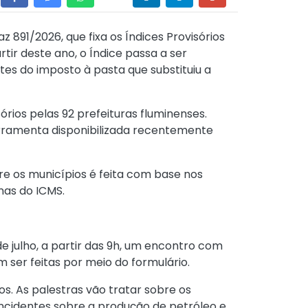
az 891/2026
, que fixa os Índices Provisórios
tir deste ano, o Índice passa a ser
tes do imposto à pasta que substituiu a
rios pelas 92 prefeituras fluminenses.
erramenta disponibilizada recentemente
tre os municípios é feita com base nos
nas do ICMS.
de julho, a partir das 9h, um encontro com
em ser feitas por meio do
formulário
.
. As palestras vão tratar sobre os
 incidentes sobre a produção de petróleo e