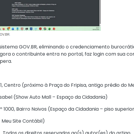
o sistema GOV.BR, eliminando o credenciamento burocráti
ora o contribuinte entra no portal, faz login com sua c
pera.
1, Centro (próximo à Praça do Fripisa, antigo prédio do 
 Isabel (Show Auto Mall – Espaço da Cidadania)
º 1000, Bairro Noivos (Espaço da Cidadania – piso superi
 Meu Site Contábil
)
Todos os direitos reservados ao(s) autor(es) do artigo.