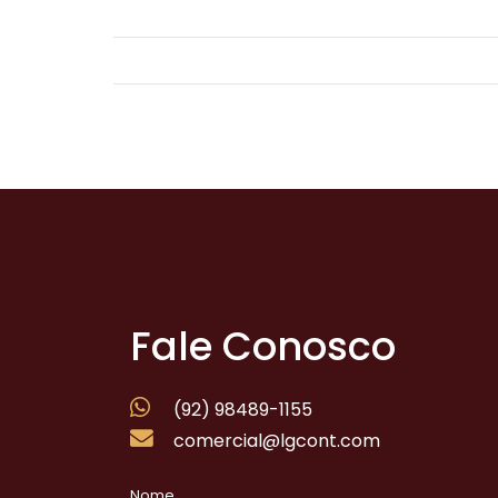
Fale Conosco
(92) 98489-1155
comercial@lgcont.com
Nome