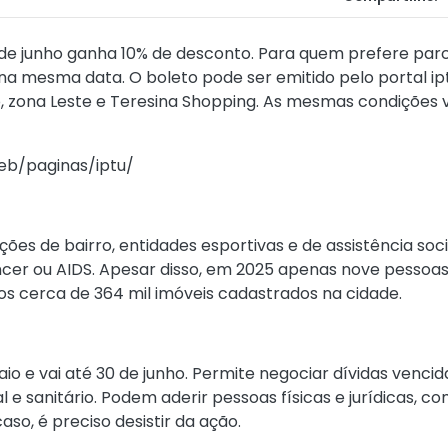
e junho ganha 10% de desconto. Para quem prefere parce
 mesma data. O boleto pode ser emitido pelo portal iptu
 zona Leste e Teresina Shopping. As mesmas condições v
web/paginas/iptu/
ões de bairro, entidades esportivas e de assistência soci
cer ou AIDS. Apesar disso, em 2025 apenas nove pessoas 
os cerca de 364 mil imóveis cadastrados na cidade.
 e vai até 30 de junho. Permite negociar dívidas vencidas
 e sanitário. Podem aderir pessoas físicas e jurídicas, com
caso, é preciso desistir da ação.