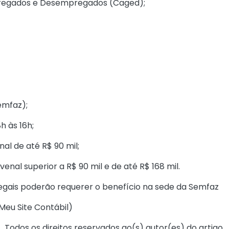
regados e Desempregados (Caged);
emfaz);
h às 16h;
al de até R$ 90 mil;
venal superior a R$ 90 mil e de até R$ 168 mil.
legais poderão requerer o benefício na sede da Semfaz
Meu Site Contábil
)
Todos os direitos reservados ao(s) autor(es) do artigo.