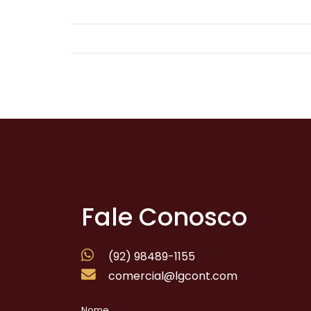
Fale Conosco
(92) 98489-1155
comercial@lgcont.com
Nome