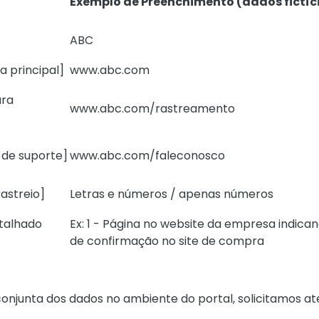
Exemplo de Preenchimento (dados fictíc
ABC
a principal]
www.abc.com
ara
www.abc.com/rastreamento
l de suporte]
www.abc.com/faleconosco
rastreio]
Letras e números / apenas números
etalhado
Ex: 1 - Página no website da empresa indica
de confirmação no site de compra
conjunta dos dados no ambiente do portal, solicitamos a