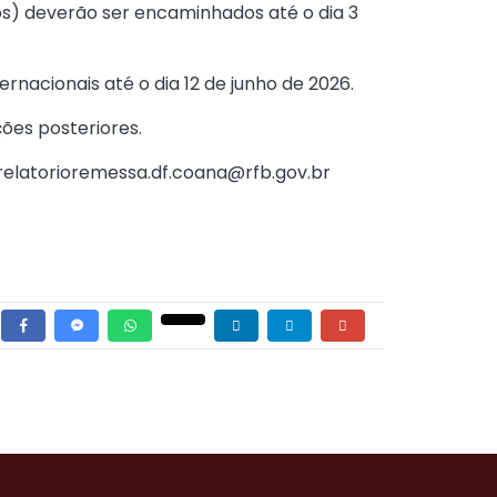
dos) deverão ser encaminhados até o dia 3
rnacionais até o dia 12 de junho de 2026.
ções posteriores.
 relatorioremessa.df.coana@rfb.gov.br