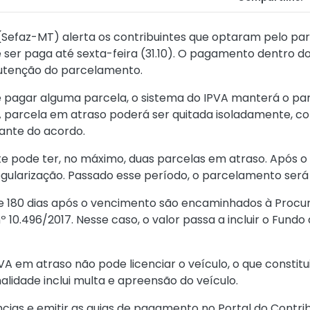
(Sefaz-MT) alerta os contribuintes que optaram pelo pa
ser paga até sexta-feira (31.10). O pagamento dentro do
nutenção do parcelamento.
e pagar alguma parcela, o sistema do IPVA manterá o pa
 parcela em atraso poderá ser quitada isoladamente, co
ante do acordo.
inte pode ter, no máximo, duas parcelas em atraso. Após 
regularização. Passado esse período, o parcelamento será
de 180 dias após o vencimento são encaminhados à Procu
nº 10.496/2017
. Nesse caso, o valor passa a incluir o Fundo
VA em atraso não pode licenciar o veículo, o que constitu
nalidade inclui multa e apreensão do veículo.
cias e emitir as guias de pagamento no
Portal do Contri