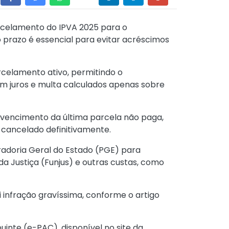
rcelamento do IPVA 2025 para o
 prazo é essencial para evitar acréscimos
rcelamento ativo, permitindo o
m juros e multa calculados apenas sobre
o vencimento da última parcela não paga,
 cancelado definitivamente.
radoria Geral do Estado (PGE) para
 da Justiça (Funjus) e outras custas, como
i infração gravíssima, conforme o artigo
buinte (e-PAC)
, disponível no site da