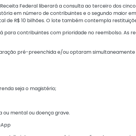
 a Receita Federal liberará a consulta ao terceiro dos cin
história em número de contribuintes e o segundo maior em
l de R$ 10 bilhões. O lote também contempla restituições
irá para contribuintes com prioridade no reembolso. As re
laração pré-preenchida e/ou optaram simultaneamente por
 renda seja o magistério;
ica ou mental ou doença grave.
tsApp