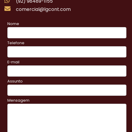
(92) 98489-1155
comercial@lgcont.com
Nome
Telefone
E-mail
Assunto
Mensagem