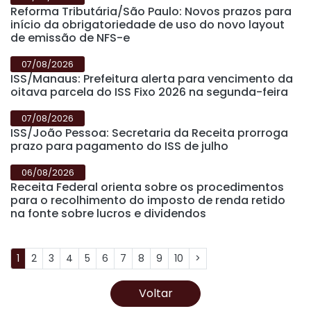
Reforma Tributária/São Paulo: Novos prazos para
início da obrigatoriedade de uso do novo layout
de emissão de NFS-e
07/08/2026
ISS/Manaus: Prefeitura alerta para vencimento da
oitava parcela do ISS Fixo 2026 na segunda-feira
07/08/2026
ISS/João Pessoa: Secretaria da Receita prorroga
prazo para pagamento do ISS de julho
06/08/2026
Receita Federal orienta sobre os procedimentos
para o recolhimento do imposto de renda retido
na fonte sobre lucros e dividendos
1
2
3
4
5
6
7
8
9
10
>
Voltar